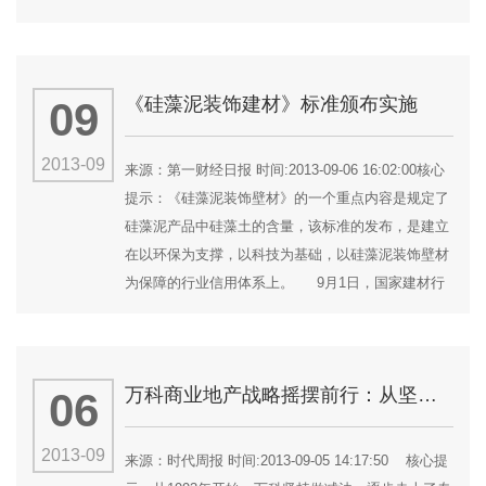
业未来一大趋势。早在2002年，国家就曾出台《商品
住宅装修一次到位实施细则》，其中提出“逐步取消毛
坯房，直接向消费者提供全装修成品房”；2007年1
《硅藻泥装饰建材》标准颁布实施
09
月，建设部官方网站公布《90平方米以下住宅设计要
点（征...
2013-09
来源：第一财经日报 时间:2013-09-06 16:02:00核心
提示：《硅藻泥装饰壁材》的一个重点内容是规定了
硅藻泥产品中硅藻土的含量，该标准的发布，是建立
在以环保为支撑，以科技为基础，以硅藻泥装饰壁材
为保障的行业信用体系上。 9月1日，国家建材行
业标准《硅藻泥装饰壁材》颁布实施大会在上海松江
召开。 《硅藻泥装饰壁材》作为我国首部硅藻泥
行业标准，在2011年5月由工信部正式批准立项，
万科商业地产战略摇摆前行：从坚决反对到审慎介入 商住比二八开
06
2013年9月1日正式实施。 氧宜多·生态壁材总经
理刘书生表示...
2013-09
来源：时代周报 时间:2013-09-05 14:17:50 核心提