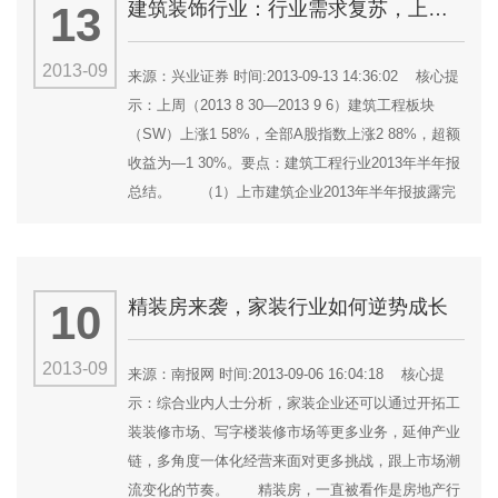
建筑装饰行业：行业需求复苏，上市建筑企业基本面持续改善
13
2013-09
来源：兴业证券 时间:2013-09-13 14:36:02 核心提
示：上周（2013 8 30—2013 9 6）建筑工程板块
（SW）上涨1 58%，全部A股指数上涨2 88%，超额
收益为—1 30%。要点：建筑工程行业2013年半年报
总结。 （1）上市建筑企业2013年半年报披露完
毕：上市建筑企业（SW）共实现营业收入13316.95
亿元，较去年同期增长16.89%；实现归属于母公司
净利润350.62亿元，较去年同期增长27.65%；
精装房来袭，家装行业如何逆势成长
10
（2）2013年上半年，建筑工程行业需求略有复苏，
上市企业收入同比增长16.89%，...
2013-09
来源：南报网 时间:2013-09-06 16:04:18 核心提
示：综合业内人士分析，家装企业还可以通过开拓工
装装修市场、写字楼装修市场等更多业务，延伸产业
链，多角度一体化经营来面对更多挑战，跟上市场潮
流变化的节奏。 精装房，一直被看作是房地产行