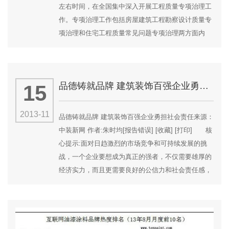
左右时间，在全国集中深入开展工程质量专项治理工
作。专项治理工作包括房屋建筑工程勘察设计质量专
项治理和住宅工程质量常见问题专项治理两方面内
容。 为巩固近年来工程质量管理成果、促进工程
质量水平进一步提高、满足人民群众对工程质量的更
高期望和要求，住房和城乡建设部日前下发通知，决
品德铸就品牌 建筑装饰百强企业勇担社会责任
15
定用五年左右时间，在全国集中深入开展工程质量
专...
2013-11
品德铸就品牌 建筑装饰百强企业勇担社会责任来源：
中装新网 作者:朱时均[报告错误] [收藏] [打印] 核
心提示:面对日趋激烈的市场竞争和可持续发展的挑
战，一个企业要想成为真正的强者，不仅需要雄厚的
经济实力，而且更需要良好的公信力和社会责任感，
需要高尚的品德。 备受关注的2007年度中国建筑
装饰百强企业评价终于尘埃落定。“中国建筑装饰百强
企业评价”是由中国建筑装饰协会、中华建筑报社组织
开展的年度例行的、权威的行业评价活动,得...