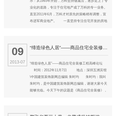
示：从1993年开始，万科坚持做减法，逐步走上了专
业化的道路，专注于住宅地产成了万科的专一业务。
直至2011年6月，万科才对原先的策略稍有调整，宣
布进军商业地产。 一直坚持专注住宅开发的房地
产开发龙头企业万科企业股份有限公司
（000002.SZ，以下简称“万科”），其运作的深圳龙
岗万科广场购物中心预计10月份开业，招商率已完成
“缔造绿色人居”——商品住宅全装修工程高峰论坛
09
80%，万科的商业地产战略即将小试牛刀。 而事
实上，从1993年开始，...
2013-07
“缔造绿色人居”——商品住宅全装修工程高峰论坛
时间：2012年11月7日 地点：深圳五洲宾馆
\中国建筑装饰新网总编辑 朱时均 朱时均：我叫
朱时均，是中国建筑装饰新网总编辑，谢谢大家今天
能够光临。今天下午的议题是《商品住宅全装修》，
商品住宅全装修符合低碳、绿色、环保，不仅得到建
筑师的大力支持，也得到很多消费者的热烈反应以及
开发商的积极响应。近几年大家知道除了万科、绿