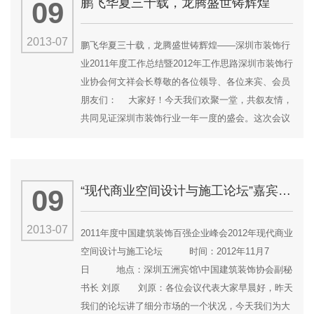
鹏飞华夏三十载，龙腾盛世铸辉煌
09
城、华润这些主要开发商以外，其他的绿地、金科等
等，这些...
2013-07
鹏飞华夏三十载，龙腾盛世铸辉煌——深圳市装饰行
业2011年度工作总结暨2012年工作思路深圳市装饰行
业协会何文祥会长尊敬的各位领导、各位来宾、会员
朋友们： 大家好！今天我们欢聚一堂，共叙友情，
共同见证深圳市装饰行业一年一度的盛会。这次会议
既是我们团结一致，比肩共赢的总结盛会，也是我们
展望未来，联袂协作、共续辉煌的盛会。在此我谨代
表协会全体员工向一直关心、支持协会和行业成长的
“现代商业空间设计与施工论坛”嘉宾精彩发言实录
09
各位领导、朋友致以衷心的感谢和诚挚的祝
福！ 回...
2013-07
2011年度中国建筑装饰百强企业峰会2012年现代商业
空间设计与施工论坛 时间：2012年11月7
日 地点：深圳五洲宾馆\中国建筑装饰协会副秘
书长 刘原 刘原：各位会议代表大家早晨好，昨天
我们的论坛讲了细分市场的一个状况，今天我们为大