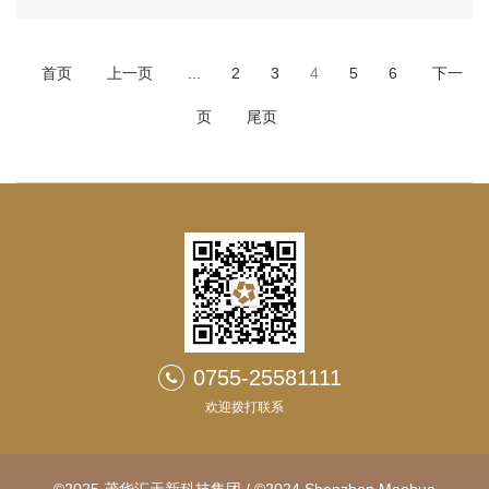
家准备了两个论坛，上午是商业空间设计与施工的论
坛，下午是商品住宅精装修的设计与施工论坛。现在
首页
上一页
随着我们国家经济转型，从“中国制造”到“中国创造”的
...
2
3
4
5
6
下一
转型过程中，对我们这个行业的影响也是巨大的。我
页
尾页
们...
0755-25581111
欢迎拨打联系