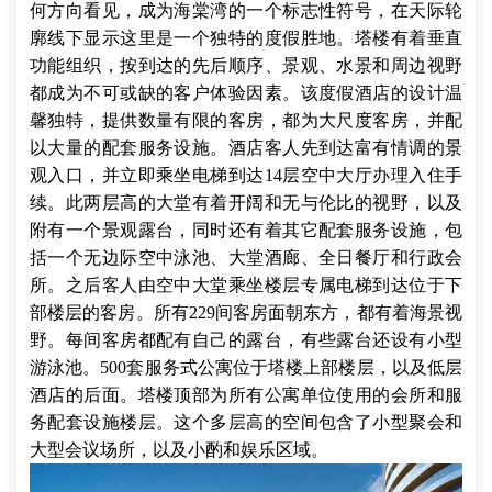
何方向看见，成为海棠湾的一个标志性符号，在天际轮
廓线下显示这里是一个独特的度假胜地。塔楼有着垂直
功能组织，按到达的先后顺序、景观、水景和周边视野
都成为不可或缺的客户体验因素。该度假酒店的设计温
馨独特，提供数量有限的客房，都为大尺度客房，并配
以大量的配套服务设施。酒店客人先到达富有情调的景
观入口，并立即乘坐电梯到达14层空中大厅办理入住手
续。此两层高的大堂有着开阔和无与伦比的视野，以及
附有一个景观露台，同时还有着其它配套服务设施，包
括一个无边际空中泳池、大堂酒廊、全日餐厅和行政会
所。之后客人由空中大堂乘坐楼层专属电梯到达位于下
部楼层的客房。所有229间客房面朝东方，都有着海景视
野。每间客房都配有自己的露台，有些露台还设有小型
游泳池。500套服务式公寓位于塔楼上部楼层，以及低层
酒店的后面。塔楼顶部为所有公寓单位使用的会所和服
务配套设施楼层。这个多层高的空间包含了小型聚会和
大型会议场所，以及小酌和娱乐区域。